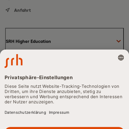
Anfahrt
SRH Higher Education
Team
Studieren bei SRH
Hochschulen
Karriere
CORE-Prinzip
Bewerbung und Zulassung
SRH Hochschulen
Fernstudium